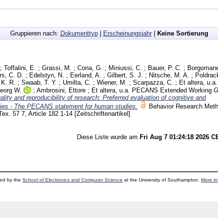
Gruppieren nach:
Dokumenttyp
|
Erscheinungsjahr
|
Keine Sortierung
;
Toffalini, E.
;
Grassi, M.
;
Cona, G.
;
Miniussi, C.
;
Bauer, P. C.
;
Borgomaner
s, C. D.
;
Edelstyn, N.
;
Eerland, A.
;
Gilbert, S. J.
;
Nitsche, M. A.
;
Poldrack
 K. R.
;
Swaab, T. Y.
;
Umilta, C.
;
Wiener, M.
;
Scarpazza, C.
;
Et altera, u.a.
Georg W.
;
Ambrosini, Ettore
;
Et altera, u.a.
PECANS Extended Working G
lity and reproducibility of research: Preferred evaluation of cognitive and
dies - The PECANS statement for human studies.
Behavior Research Met
 Tex.
57 7, Article 182
1-14
[Zeitschriftenartikel]
Diese Liste wurde am
Fri Aug 7 01:24:18 2026 
ped by the
School of Electronics and Computer Science
at the University of Southampton.
More in