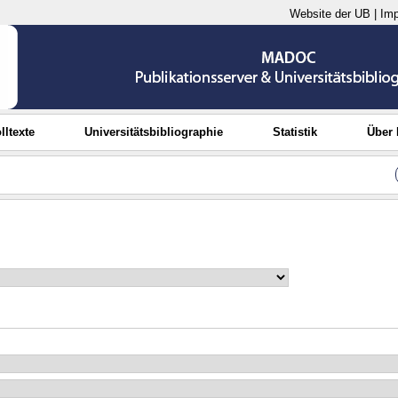
Website der UB
|
Im
lltexte
Universitätsbibliographie
Statistik
Über