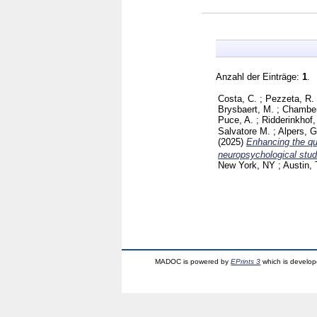
Anzahl der Einträge:
1
.
Costa, C.
;
Pezzeta, R.
Brysbaert, M.
;
Chamber
Puce, A.
;
Ridderinkhof,
Salvatore M.
;
Alpers, 
(2025)
Enhancing the qua
neuropsychological stu
New York, NY ; Austin,
MADOC is powered by
EPrints 3
which is develo