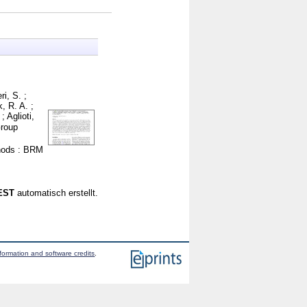
i, S.
;
, R. A.
;
;
Aglioti,
roup
hods : BRM
CEST
automatisch erstellt.
formation and software credits
.