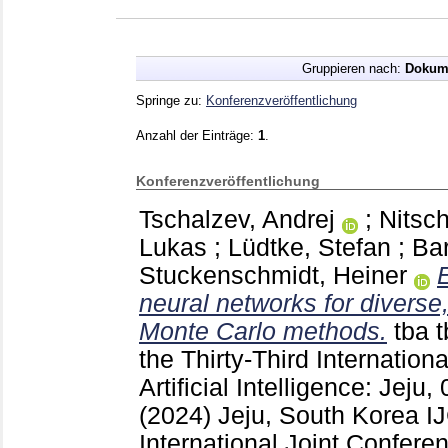
Gruppieren nach:
Dokum
Springe zu:
Konferenzveröffentlichung
Anzahl der Einträge:
1
.
Konferenzveröffentlichung
Tschalzev, Andrej
;
Nitsc
Lukas
;
Lüdtke, Stefan
;
Bar
Stuckenschmidt, Heiner
neural networks for diverse
Monte Carlo methods.
tba 
the Thirty-Third Internation
Artificial Intelligence: Jej
(2024) Jeju, South Korea
I
International Joint Conferenc