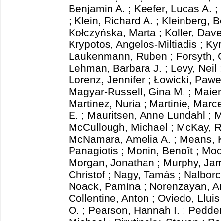
Benjamin A.
;
Keefer, Lucas A.
;
;
Klein, Richard A.
;
Kleinberg, B
Kołczyńska, Marta
;
Koller, Dav
Krypotos, Angelos-Miltiadis
;
Kyr
Laukenmann, Ruben
;
Forsyth,
Lehman, Barbara J.
;
Levy, Neil
Lorenz, Jennifer
;
Łowicki, Pawe
Magyar-Russell, Gina M.
;
Maier
Martinez, Nuria
;
Martinie, Marce
E.
;
Mauritsen, Anne Lundahl
;
M
McCullough, Michael
;
McKay, 
McNamara, Amelia A.
;
Means, K
Panagiotis
;
Monin, Benoît
;
Moo
Morgan, Jonathan
;
Murphy, Ja
Christof
;
Nagy, Tamás
;
Nalborc
Noack, Pamina
;
Norenzayan, A
Collentine, Anton
;
Oviedo, Lluis
O.
;
Pearson, Hannah I.
;
Pedder