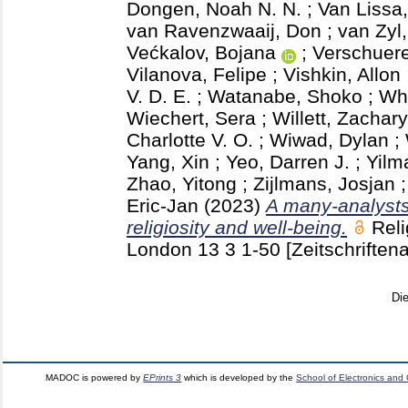
Dongen, Noah N. N.
;
Van Lissa,
van Ravenzwaaij, Don
;
van Zyl,
Većkalov, Bojana
;
Verschuere
Vilanova, Felipe
;
Vishkin, Allon
V. D. E.
;
Watanabe, Shoko
;
Whi
Wiechert, Sera
;
Willett, Zachary
Charlotte V. O.
;
Wiwad, Dylan
;
Yang, Xin
;
Yeo, Darren J.
;
Yilm
Zhao, Yitong
;
Zijlmans, Josjan
Eric-Jan
(2023)
A many-analysts
religiosity and well-being.
Reli
London
13 3
1-50
[Zeitschriftena
Di
MADOC is powered by
EPrints 3
which is developed by the
School of Electronics and