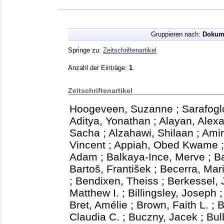
Gruppieren nach:
Dokum
Springe zu:
Zeitschriftenartikel
Anzahl der Einträge:
1
.
Zeitschriftenartikel
Hoogeveen, Suzanne
;
Sarafogl
Aditya, Yonathan
;
Alayan, Alexa
Sacha
;
Alzahawi, Shilaan
;
Amir
Vincent
;
Appiah, Obed Kwame
Adam
;
Balkaya-Ince, Merve
;
B
Bartoš, František
;
Becerra, Mar
;
Bendixen, Theiss
;
Berkessel, 
Matthew I.
;
Billingsley, Joseph
Bret, Amélie
;
Brown, Faith L.
;
B
Claudia C.
;
Buczny, Jacek
;
Bul