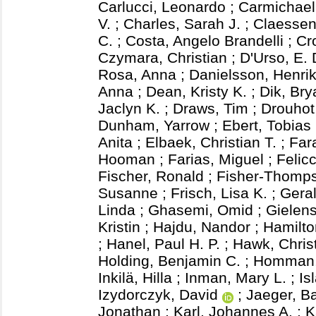
Carlucci, Leonardo
;
Carmichael,
V.
;
Charles, Sarah J.
;
Claessen
C.
;
Costa, Angelo Brandelli
;
Cr
Czymara, Christian
;
D'Urso, E.
Rosa, Anna
;
Danielsson, Henri
Anna
;
Dean, Kristy K.
;
Dik, Bry
Jaclyn K.
;
Draws, Tim
;
Drouhot
Dunham, Yarrow
;
Ebert, Tobias
Anita
;
Elbaek, Christian T.
;
Far
Hooman
;
Farias, Miguel
;
Felicc
Fischer, Ronald
;
Fisher-Thomp
Susanne
;
Frisch, Lisa K.
;
Gera
Linda
;
Ghasemi, Omid
;
Gielens
Kristin
;
Hajdu, Nandor
;
Hamilto
;
Hanel, Paul H. P.
;
Hawk, Chris
Holding, Benjamin C.
;
Homman, 
Inkilä, Hilla
;
Inman, Mary L.
;
Is
Izydorczyk, David
;
Jaeger, B
Jonathan
;
Karl, Johannes A.
;
K