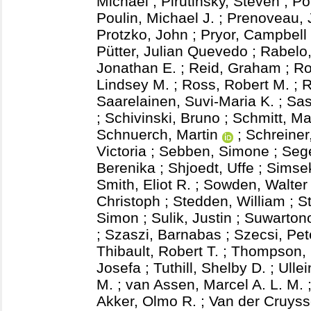
Michael
;
Pirutinsky, Steven
;
Po
Poulin, Michael J.
;
Prenoveau, 
Protzko, John
;
Pryor, Campbell
Pütter, Julian Quevedo
;
Rabelo
Jonathan E.
;
Reid, Graham
;
Ro
Lindsey M.
;
Ross, Robert M.
;
R
Saarelainen, Suvi-Maria K.
;
Sas
;
Schivinski, Bruno
;
Schmitt, Ma
Schnuerch, Martin
;
Schreiner
Victoria
;
Sebben, Simone
;
Seg
Berenika
;
Shjoedt, Uffe
;
Simse
Smith, Eliot R.
;
Sowden, Walter 
Christoph
;
Stedden, William
;
S
Simon
;
Sulik, Justin
;
Suwartono
;
Szaszi, Barnabas
;
Szecsi, Pet
Thibault, Robert T.
;
Thompson, 
Josefa
;
Tuthill, Shelby D.
;
Ulle
M.
;
van Assen, Marcel A. L. M.
Akker, Olmo R.
;
Van der Cruyss