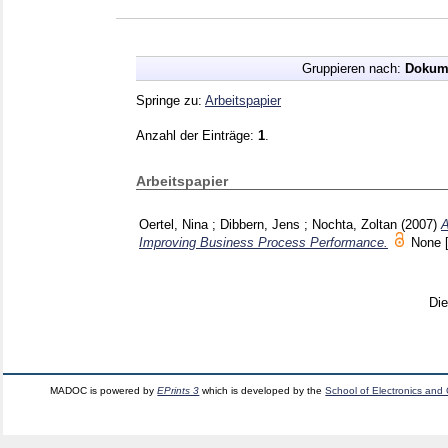
Gruppieren nach:
Dokum
Springe zu:
Arbeitspapier
Anzahl der Einträge:
1
.
Arbeitspapier
Oertel, Nina
;
Dibbern, Jens
;
Nochta, Zoltan
(2007)
A
Improving Business Process Performance.
None
Di
MADOC is powered by
EPrints 3
which is developed by the
School of Electronics and