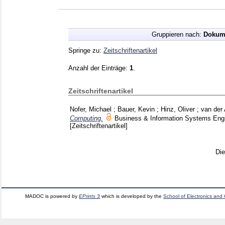
Gruppieren nach:
Dokum
Springe zu:
Zeitschriftenartikel
Anzahl der Einträge:
1
.
Zeitschriftenartikel
Nofer, Michael
;
Bauer, Kevin
;
Hinz, Oliver
;
van der 
Computing.
Business & Information Systems Eng
[Zeitschriftenartikel]
Di
MADOC is powered by
EPrints 3
which is developed by the
School of Electronics and