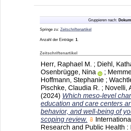
Gruppieren nach:
Dokum
Springe zu:
Zeitschriftenartikel
Anzahl der Einträge:
1
.
Zeitschriftenartikel
Herr, Raphael M.
;
Diehl, Kath
Osenbrügge, Nina
;
Memmer
Hoffmann, Stephanie
;
Wachtl
Pischke, Claudia R.
;
Novelli,
(2024)
Which meso-level chara
education and care centers ar
behavior, and well-being of yo
scoping review.
Internation
Research and Public Health 