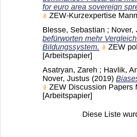
for euro area sovereign sp
ZEW-Kurzexpertise Man
Blesse, Sebastian
;
Nover, 
befürworten mehr Vergleich
Bildungssystem.
ZEW pol
[Arbeitspapier]
Asatryan, Zareh
;
Havlik, A
Nover, Justus
(2019)
Biases
ZEW Discussion Papers
[Arbeitspapier]
Diese Liste wu