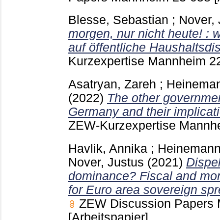
Blesse, Sebastian
;
Nover, 
morgen, nur nicht heute! : 
auf öffentliche Haushaltsdis
Kurzexpertise Mannheim
2
Asatryan, Zareh
;
Heinemann
(2022)
The other governmen
Germany and their implicatio
ZEW-Kurzexpertise Mann
Havlik, Annika
;
Heinemann,
Nover, Justus
(2021)
Dispel
dominance? Fiscal and mon
for Euro area sovereign sp
ZEW Discussion Papers
[Arbeitspapier]