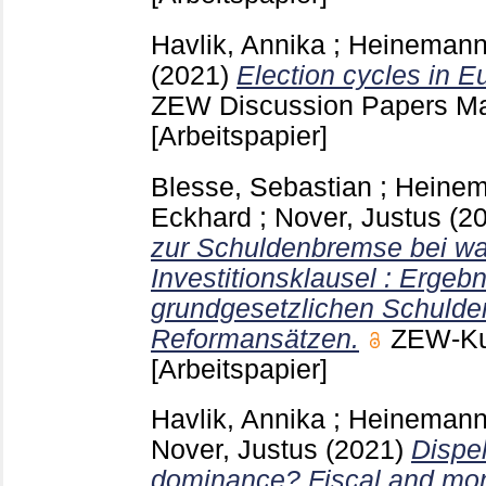
Havlik, Annika
;
Heinemann,
(2021)
Election cycles in 
ZEW Discussion Papers 
[Arbeitspapier]
Blesse, Sebastian
;
Heinem
Eckhard
;
Nover, Justus
(2
zur Schuldenbremse bei wa
Investitionsklausel : Ergeb
grundgesetzlichen Schuld
Reformansätzen.
ZEW-Ku
[Arbeitspapier]
Havlik, Annika
;
Heinemann,
Nover, Justus
(2021)
Dispel
dominance? Fiscal and mon