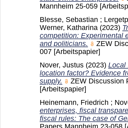
Mannheim
25-059
[Arbeitsp
Blesse, Sebastian
;
Lergetp
Werner, Katharina
(2023)
T
competition: Experimental 
and politicians.
ZEW Disc
007
[Arbeitspapier]
Nover, Justus
(2023)
Local 
location factor? Evidence f
supply.
ZEW Discussion
[Arbeitspapier]
Heinemann, Friedrich
;
Nov
enterprises, fiscal transpar
fiscal rules: The case of G
Papers Mannheim
23-058
[