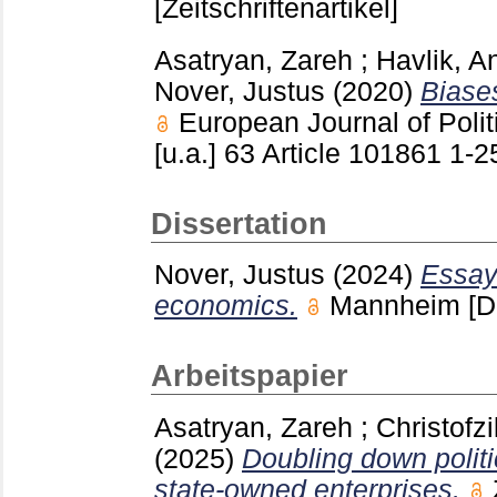
[Zeitschriftenartikel]
Asatryan, Zareh
;
Havlik, A
Nover, Justus
(2020)
Biases
European Journal of Pol
[u.a.]
63 Article 101861
1-2
Dissertation
Nover, Justus
(2024)
Essay
economics.
Mannheim
[D
Arbeitspapier
Asatryan, Zareh
;
Christofzi
(2025)
Doubling down politi
state-owned enterprises.