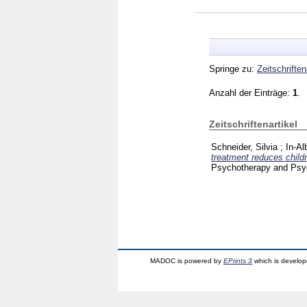
Springe zu:
Zeitschriften
Anzahl der Einträge:
1
.
Zeitschriftenartikel
Schneider, Silvia
;
In-Al
treatment reduces childr
Psychotherapy and Psy
MADOC is powered by
EPrints 3
which is develo