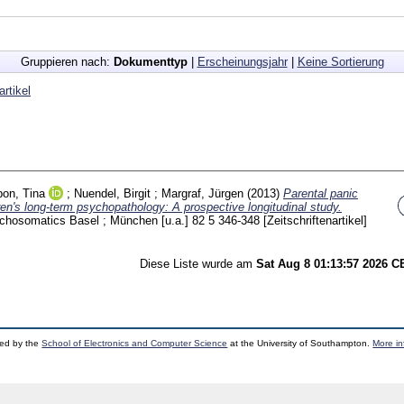
Gruppieren nach:
Dokumenttyp
|
Erscheinungsjahr
|
Keine Sortierung
artikel
bon, Tina
;
Nuendel, Birgit
;
Margraf, Jürgen
(2013)
Parental panic
en's long-term psychopathology: A prospective longitudinal study.
chosomatics Basel ; München [u.a.]
82 5
346-348
[Zeitschriftenartikel]
Diese Liste wurde am
Sat Aug 8 01:13:57 2026 
ped by the
School of Electronics and Computer Science
at the University of Southampton.
More in