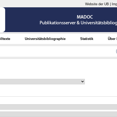
Website der UB
|
Im
lltexte
Universitätsbibliographie
Statistik
Über