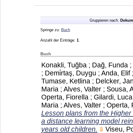
Gruppieren nach:
Dokum
Springe zu:
Buch
Anzahl der Einträge:
1
.
Buch
Konakli, Tuğba
;
Dağ, Funda
;
Demi̇rtaş, Duygu
;
Anda, Elif
Tumase, Ketlina
;
Delcker, Ja
Maria
;
Alves, Valter
;
Sousa, 
Operta, Fiorella
;
Gilardi, Luca
Maria
;
Alves, Valter
;
Operta, 
Lesson plans from the Higher
a distance learning model reinf
years old children.
Viseu, P