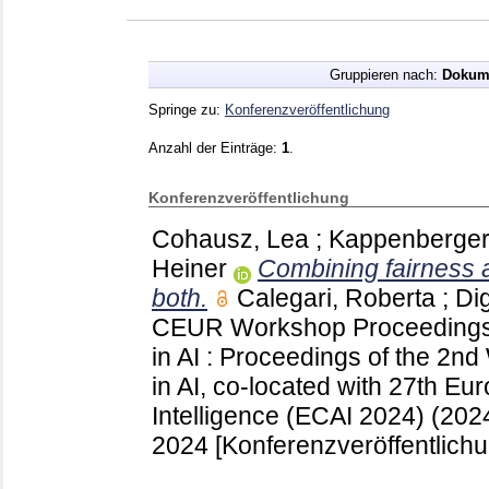
Gruppieren nach:
Dokum
Springe zu:
Konferenzveröffentlichung
Anzahl der Einträge:
1
.
Konferenzveröffentlichung
Cohausz, Lea
;
Kappenberger
Heiner
Combining fairness 
both.
Calegari, Roberta
;
Di
CEUR Workshop Proceeding
in AI : Proceedings of the 2n
in AI, co-located with 27th Eu
Intelligence (ECAI 2024) (2
2024
[Konferenzveröffentlichu