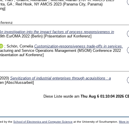
anta, GA ; Red Hook, NY
AMCIS 2023 (Panama City, Panama)
ung]
nferenz
An investigation into the impact factors of process responsiveness in
9th EurOMA 2022 (Berlin)
[Präsentation auf Konferenz]
;
Schön, Cornelia
Customization-responsiveness trade-offs in services.
turing and Service Operations Management (MSOM) Conference 2022
räsentation auf Konferenz]
(2020)
Servitization of industrial enterprises through acquisitions : a
den
[Abschlussarbeit]
Diese Liste wurde am
Thu Aug 6 01:10:04 2026 
ped by the
School of Electronics and Computer Science
at the University of Southampton.
More in