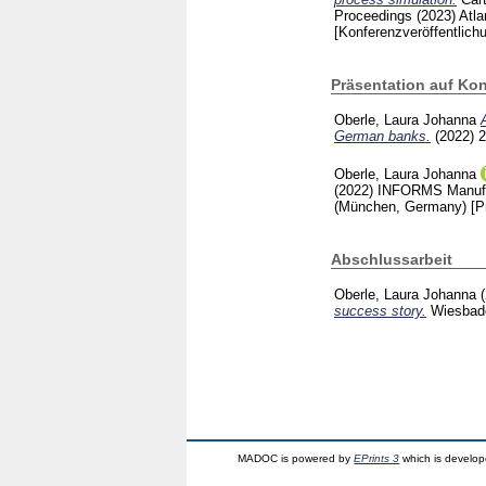
Proceedings (2023) Atl
[Konferenzveröffentlich
Präsentation auf Ko
Oberle, Laura Johanna
German banks.
(2022)
2
Oberle, Laura Johanna
(2022)
INFORMS Manufac
(München, Germany)
[P
Abschlussarbeit
Oberle, Laura Johanna
success story.
Wiesba
MADOC is powered by
EPrints 3
which is develo