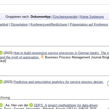
Gruppieren nach:
Dokumenttyp
|
Erscheinungsjahr
|
Keine Sortierung
artikel
|
Dissertation
|
Konferenzveröffentlichung
|
Präsentation auf Konferenz
(2023)
How to build responsive service processes in German banks: The ro
and the myth of automation.
Business Process Management Journal Bing
ikel]
(2023)
Predictive and prescriptive analytics for service process design.
]
ichung
;
Aa, Han van der
DDPS: A project methodology for data-driven
e, Traci
;
Graeml, Alexander
;
Mitchell, Alanah
1767
In: AMCIS 2023