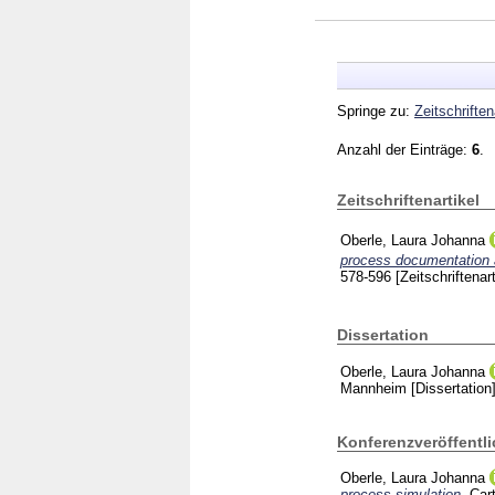
Springe zu:
Zeitschriften
Anzahl der Einträge:
6
.
Zeitschriftenartikel
Oberle, Laura Johanna
process documentation 
578-596
[Zeitschriftenart
Dissertation
Oberle, Laura Johanna
Mannheim
[Dissertation
Konferenzveröffentl
Oberle, Laura Johanna
process simulation.
Cart