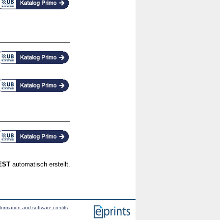
CEST
automatisch erstellt.
formation and software credits
.