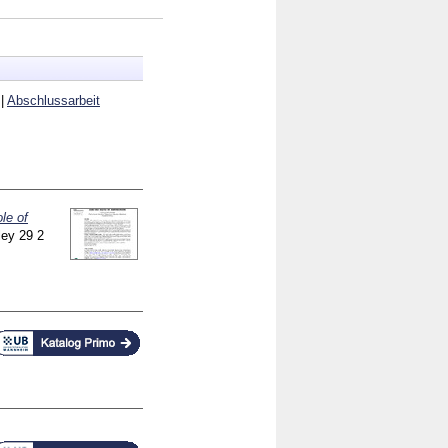
|
Abschlussarbeit
le of
ley
29 2