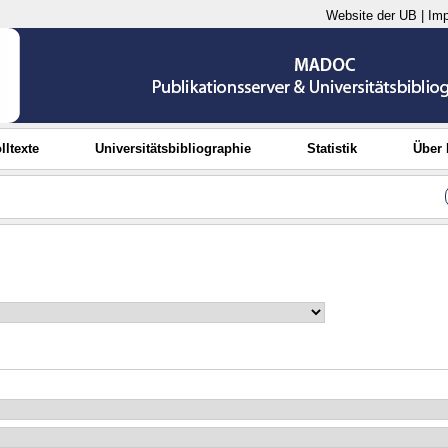
Website der UB
|
Im
lltexte
Universitätsbibliographie
Statistik
Über