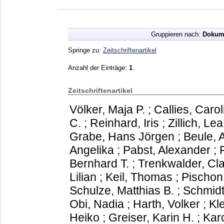
Gruppieren nach:
Dokum
Springe zu:
Zeitschriftenartikel
Anzahl der Einträge:
1
.
Zeitschriftenartikel
Völker, Maja P.
;
Callies, Carol
C.
;
Reinhard, Iris
;
Zillich, Lea
Grabe, Hans Jörgen
;
Beule, 
Angelika
;
Pabst, Alexander
;
Bernhard T.
;
Trenkwalder, Cl
Lilian
;
Keil, Thomas
;
Pischon
Schulze, Matthias B.
;
Schmidt
Obi, Nadia
;
Harth, Volker
;
Kl
Heiko
;
Greiser, Karin H.
;
Kar