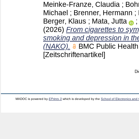
Meinke-Franze, Claudia
;
Boh
Michael
;
Brenner, Hermann
;
Berger, Klaus
;
Mata, Jutta
(2026)
From cigarettes to sy
smoking and depression in th
(NAKO).
BMC Public Healt
[Zeitschriftenartikel]
Di
MADOC is powered by
EPrints 3
which is developed by the
School of Electronics and