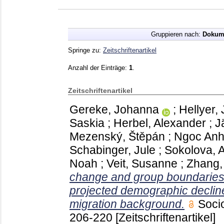
Gruppieren nach:
Dokum
Springe zu:
Zeitschriftenartikel
Anzahl der Einträge:
1
.
Zeitschriftenartikel
Gereke, Johanna
;
Hellyer,
Saskia
;
Herbel, Alexander
;
J
Mezenský, Štěpán
;
Ngoc Anh
Schabinger, Jule
;
Sokolova, 
Noah
;
Veit, Susanne
;
Zhang,
change and group boundaries 
projected demographic declin
migration background.
Soci
206-220
[Zeitschriftenartikel]