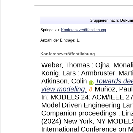
Gruppieren nach:
Dokum
Springe zu:
Konferenzveröffentlichung
Anzahl der Einträge:
1
.
Konferenzveröffentlichung
Weber, Thomas
;
Ojha, Monal
König, Lars
;
Armbruster, Mart
Atkinson, Colin
Towards deep
view modeling.
Muñoz, Pau
In: MODELS 24: ACM/IEEE 27t
Model Driven Engineering La
Companion proceedings : Linz
(2024) New York, NY
MODELS
International Conference on 