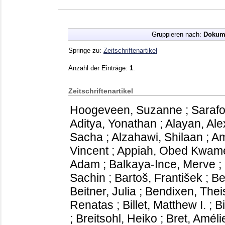
Gruppieren nach:
Dokum
Springe zu:
Zeitschriftenartikel
Anzahl der Einträge:
1
.
Zeitschriftenartikel
Hoogeveen, Suzanne
;
Sarafo
Aditya, Yonathan
;
Alayan, Ale
Sacha
;
Alzahawi, Shilaan
;
Am
Vincent
;
Appiah, Obed Kwam
Adam
;
Balkaya-Ince, Merve
;
Sachin
;
Bartoš, František
;
Be
Beitner, Julia
;
Bendixen, Thei
Renatas
;
Billet, Matthew I.
;
Bi
;
Breitsohl, Heiko
;
Bret, Améli