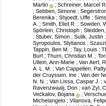
Martin
;
Schreiner, Marcel 
;
Sebben, Simone
;
Segerstro
Berenika
;
Shjoedt, Uffe
;
Sims
A.
;
Smith, Eliot R.
;
Sowden, W
Spörlein, Christoph
;
Stedden,
;
Stuber, Simon
;
Sulik, Justin
Syropoulos, Stylianos
;
Szaszi
Tappin, Ben M.
;
Tay, Louis
;
T
Burt
;
Thurn, Christian M.
;
Tor
Ullein, Ann-Marie
;
Van Aert, 
A. L. M.
;
Van Cappellen, Patty
der Cruyssen, Ine
;
Van der No
N. N.
;
Van Lissa, Caspar J.
;
Ravenzwaaij, Don
;
van Zyl, C
Većkalov, Bojana
;
Verschue
Michelangelo
;
Vilanova, Felip