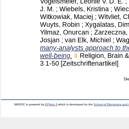
Vogelsmeier, Leonie V. D. E.
;
J. M.
;
Wiebels, Kristina
;
Wiec
Witkowiak, Maciej
;
Witvliet, C
Wuyts, Robin
;
Xygalatas, Dimi
Yilmaz, Onurcan
;
Zarzeczna, 
Josjan
;
van Elk, Michiel
;
Wag
many-analysts approach to the
well-being.
Religion, Brain
3
1-50
[Zeitschriftenartikel]
Di
MADOC is powered by
EPrints 3
which is developed by the
School of Electronics and