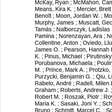
McKay, Ryan
;
McMahon, Cami
Means, Kira K.
;
Mercier, Brett
Benoît
;
Moon, Jordan W.
;
Mo
Murphy, James
;
Muscatt, Ge
Tamás
;
Nalborczyk, Ladislas
Pamina
;
Norenzayan, Ara
;
Nu
Collentine, Anton
;
Oviedo, Llu
James O.
;
Pearson, Hannah I
K.
;
Pinus, Michael
;
Pirutinsky
Porubanova, Michaela
;
Poulin
M.
;
Prince, Mark A.
;
Protzko,
Purzycki, Benjamin G.
;
Qiu, L
Rabelo, André
;
Radell, Milen 
Graham
;
Roberts, Andrew J.
Robert M.
;
Roszak, Piotr
;
Roy
Maria K.
;
Sasaki, Joni Y.
;
Sch
Bruno
;
Schmitt, Marcel C.
;
Sc