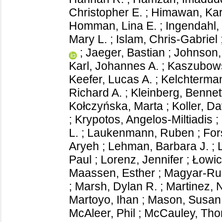
Christopher E.
;
Himawan, Kar
Homman, Lina E.
;
Ingendahl,
Mary L.
;
Islam, Chris-Gabriel
;
Jaeger, Bastian
;
Johnson,
Karl, Johannes A.
;
Kaszubows
Keefer, Lucas A.
;
Kelchterman
Richard A.
;
Kleinberg, Bennet
Kołczyńska, Marta
;
Koller, D
;
Krypotos, Angelos-Miltiadis
;
L.
;
Laukenmann, Ruben
;
For
Aryeh
;
Lehman, Barbara J.
;
Paul
;
Lorenz, Jennifer
;
Łowic
Maassen, Esther
;
Magyar-Rus
;
Marsh, Dylan R.
;
Martinez, 
Martoyo, Ihan
;
Mason, Susan
McAleer, Phil
;
McCauley, Th