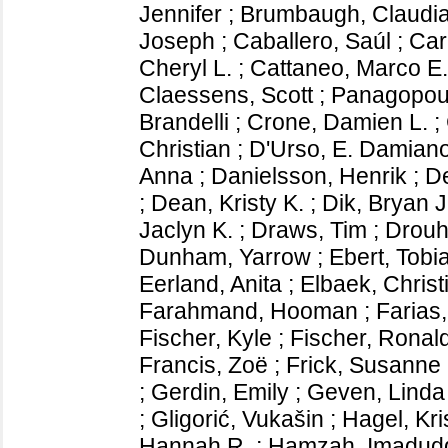
Jennifer
;
Brumbaugh, Claudia
Joseph
;
Caballero, Saúl
;
Car
Cheryl L.
;
Cattaneo, Marco E.
Claessens, Scott
;
Panagopoul
Brandelli
;
Crone, Damien L.
;
Christian
;
D'Urso, E. Damian
Anna
;
Danielsson, Henrik
;
De
;
Dean, Kristy K.
;
Dik, Bryan J
Jaclyn K.
;
Draws, Tim
;
Drouh
Dunham, Yarrow
;
Ebert, Tobi
Eerland, Anita
;
Elbaek, Christ
Farahmand, Hooman
;
Farias
Fischer, Kyle
;
Fischer, Ronal
Francis, Zoë
;
Frick, Susanne
;
Gerdin, Emily
;
Geven, Linda
;
Gligorić, Vukašin
;
Hagel, Kri
Hannah R.
;
Hamzah, Imadud