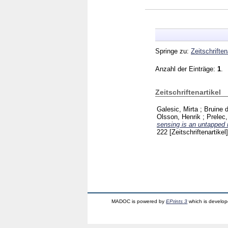
Springe zu:
Zeitschriften
Anzahl der Einträge:
1
.
Zeitschriftenartikel
Galesic, Mirta
;
Bruine 
Olsson, Henrik
;
Prelec
sensing is an untapped 
222
[Zeitschriftenartikel]
MADOC is powered by
EPrints 3
which is develo