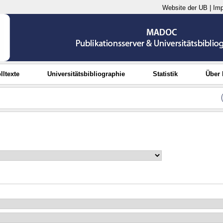
Website der UB
|
Im
lltexte
Universitätsbibliographie
Statistik
Über