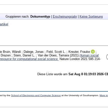
Gruppieren nach:
Dokumenttyp
|
Erscheinungsjahr
|
Keine Sortierung
artikel
de Bruin, Wändi
;
Dalege, Jonas
;
Feld, Scott L.
;
Kreuter, Frauke
;
, Drazen
;
Stein, Daniel L.
;
Van der Does, Tamara
(2021)
Human social
resource for computational social science.
Nature London
2021 595
214-
Diese Liste wurde am
Sat Aug 8 01:19:03 2026 
ped by the
School of Electronics and Computer Science
at the University of Southampton.
More in