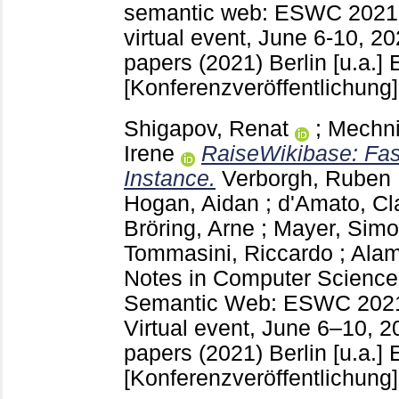
semantic web: ESWC 2021 S
virtual event, June 6-10, 20
papers (2021) Berlin [u.a.]
[Konferenzveröffentlichung]
Shigapov, Renat
;
Mechni
Irene
RaiseWikibase: Fas
Instance.
Verborgh, Ruben
Hogan, Aidan
;
d'Amato, Cl
Bröring, Arne
;
Mayer, Sim
Tommasini, Riccardo
;
Alam
Notes in Computer Scienc
Semantic Web: ESWC 2021 S
Virtual event, June 6–10, 2
papers (2021) Berlin [u.a.]
[Konferenzveröffentlichung]