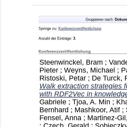
Gruppieren nach:
Dokum
Springe zu:
Konferenzveröffentlichung
Anzahl der Einträge:
3
.
Konferenzveröffentlichung
Steenwinckel, Bram
;
Vande
Pieter
;
Weyns, Michael
;
P
Ristoski, Petar
;
De Turck, F
Walk extraction strategies
with RDF2Vec in knowledge
Gabriele
;
Tjoa, A. Min
;
Kha
Bernhard
;
Mashkoor, Atif
;
Fensel, Anna
;
Martinez-Gil
;
Czech, Gerald
;
Sobieczky