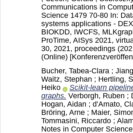
Communications in Compute
Science
1479
70-80
In: Da
systems applications - DE
BIOKDD, IWCFS, MLKgrap
ProTime, AISys 2021, virtu
30, 2021, proceedings (2
(Online)
[Konferenzveröffen
Bucher, Tabea-Clara
;
Jian
Waitz, Stephan
;
Hertling, 
Heiko
Scikit-learn pipel
graphs.
Verborgh, Ruben
;
Hogan, Aidan
;
d'Amato, Cl
Bröring, Arne
;
Maier, Simo
Tommasini, Riccardo
;
Alam
Notes in Computer Scienc