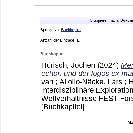
Gruppieren nach:
Dokum
Springe zu:
Buchkapitel
Anzahl der Einträge:
1
.
Buchkapitel
Hörisch, Jochen
(2024)
Men
echon und der logos ex ma
van
;
Allolio-Näcke, Lars
;
H
interdisziplinäre Explorati
Weltverhältnisse FEST Fo
[Buchkapitel]
Di