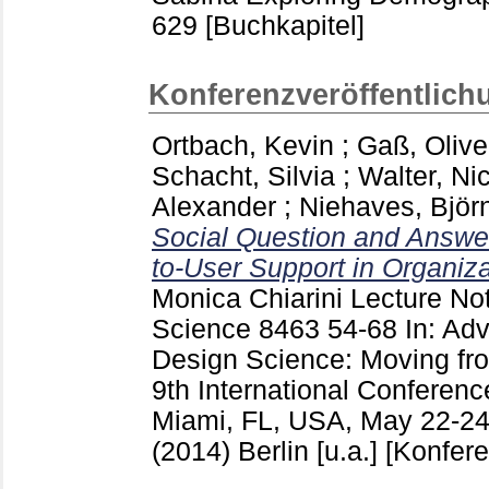
629
[Buchkapitel]
Konferenzveröffentlich
Ortbach, Kevin
;
Gaß, Olive
Schacht, Silvia
;
Walter, Nic
Alexander
;
Niehaves, Björ
Social Question and Answer
to-User Support in Organiza
Monica Chiarini
Lecture No
Science
8463
54-68
In: Ad
Design Science: Moving fro
9th International Conferen
Miami, FL, USA, May 22-24
(2014) Berlin [u.a.]
[Konfere