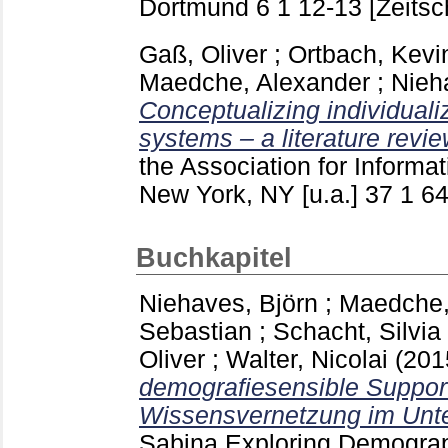
Dortmund
6 1
12-13
[Zeitsc
Gaß, Oliver
;
Ortbach, Kevi
Maedche, Alexander
;
Nieh
Conceptualizing individualiz
systems – a literature revie
the Association for Informa
New York, NY [u.a.]
37 1
6
Buchkapitel
Niehaves, Björn
;
Maedche,
Sebastian
;
Schacht, Silvia
Oliver
;
Walter, Nicolai
(201
demografiesensible Support
Wissensvernetzung im Unt
Sabina
Exploring Demogra