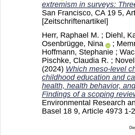
extremism in surveys: Thre
San Francisco, CA
19 5, A
[Zeitschriftenartikel]
Herr, Raphael M.
;
Diehl, K
Osenbrügge, Nina
;
Memm
Hoffmann, Stephanie
;
Wach
Pischke, Claudia R.
;
Novel
(2024)
Which meso-level cha
childhood education and ca
health, health behavior, an
Findings of a scoping revie
Environmental Research an
Basel
18 9, Article 4973
1-
Di