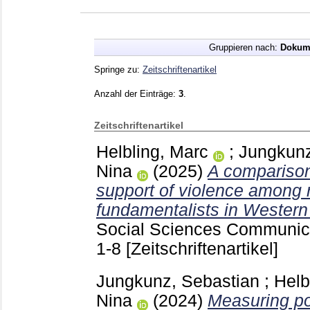
Gruppieren nach:
Dokum
Springe zu:
Zeitschriftenartikel
Anzahl der Einträge:
3
.
Zeitschriftenartikel
Helbling, Marc
;
Jungkunz
Nina
(2025)
A comparison
support of violence among r
fundamentalists in Western
Social Sciences Communic
1-8
[Zeitschriftenartikel]
Jungkunz, Sebastian
;
Helb
Nina
(2024)
Measuring pol