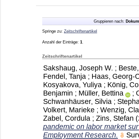
Gruppieren nach:
Dokum
Springe zu:
Zeitschriftenartikel
Anzahl der Einträge:
1
.
Zeitschriftenartikel
Sakshaug, Joseph W.
;
Beste
Fendel, Tanja
;
Haas, Georg-C
Kosyakova, Yuliya
;
König, Co
Benjamin
;
Müller, Bettina
;
Schwanhäuser, Silvia
;
Stepha
Volkert, Marieke
;
Wenzig, Cla
Zabel, Cordula
;
Zins, Stefan
pandemic on labor market surv
Employment Research.
Sur