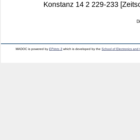
Konstanz
14 2
229-233
[Zeits
D
MADOC is powered by
EPrints 3
which is developed by the
School of Electronics and