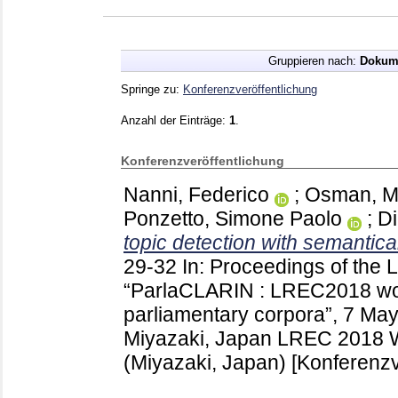
Gruppieren nach:
Dokum
Springe zu:
Konferenzveröffentlichung
Anzahl der Einträge:
1
.
Konferenzveröffentlichung
Nanni, Federico
;
Osman, 
Ponzetto, Simone Paolo
;
Di
topic detection with semantical
29-32
In: Proceedings of th
“ParlaCLARIN : LREC2018 wor
parliamentary corpora”, 7 Ma
Miyazaki, Japan
LREC 2018 
(Miyazaki, Japan)
[Konferenzv