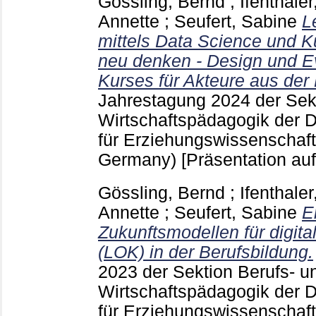
Gössling, Bernd
;
Ifenthaler
Annette
;
Seufert, Sabine
L
mittels Data Science und Kü
neu denken - Design und Ev
Kurses für Akteure aus der 
Jahrestagung 2024 der Sek
Wirtschaftspädagogik der 
für Erziehungswissenschaft
Germany)
[Präsentation au
Gössling, Bernd
;
Ifenthaler
Annette
;
Seufert, Sabine
E
Zukunftsmodellen für digita
(LOK) in der Berufsbildung.
2023 der Sektion Berufs- u
Wirtschaftspädagogik der 
für Erziehungswissenschaft