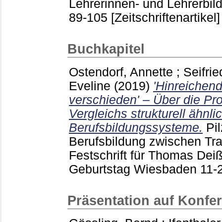
Lehrerinnen- und Lehrerbi
89-105
[Zeitschriftenartikel]
Buchkapitel
Ostendorf, Annette
;
Seifrie
Eveline
(2019)
'Hinreichend
verschieden' – Über die Pr
Vergleichs strukturell ähnli
Berufsbildungssysteme.
Pi
Berufsbildung zwischen Tra
Festschrift für Thomas Dei
Geburtstag Wiesbaden
11-
Präsentation auf Konfe