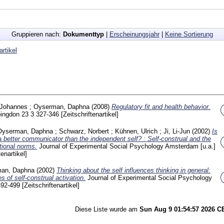
Gruppieren nach:
Dokumenttyp
|
Erscheinungsjahr
|
Keine Sortierung
artikel
, Johannes
;
Oyserman, Daphna
(2008)
Regulatory fit and health behavior.
bingdon
23 3
327-346
[Zeitschriftenartikel]
Oyserman, Daphna
;
Schwarz, Norbert
;
Kühnen, Ulrich
;
Ji, Li-Jun
(2002)
Is
a better communicator than the independent self? : Self-construal and the
tional norms.
Journal of Experimental Social Psychology Amsterdam [u.a.]
tenartikel]
an, Daphna
(2002)
Thinking about the self influences thinking in general:
 of self-construal activation.
Journal of Experimental Social Psychology
492-499
[Zeitschriftenartikel]
Diese Liste wurde am
Sun Aug 9 01:54:57 2026 