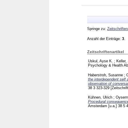
Springe zu:
Zeitschriften
Anzahl der Einträge:
3
.
Zeitschriftenartikel
Uskul, Ayse K.
;
Keller
Psychology & Health A
Haberstroh, Susanne
;
the interdependent self 
observation of conversa
38 3
323-329
[Zeitschrif
Kühnen, Ulrich
;
Oyserm
Procedural consequences
Amsterdam [u.a.]
38 5