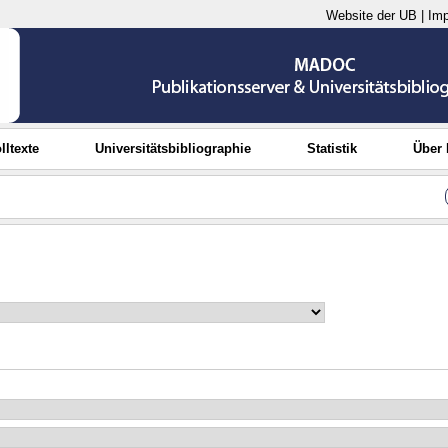
Website der UB
|
Im
lltexte
Universitätsbibliographie
Statistik
Über