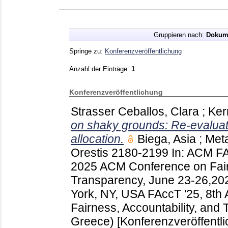
Gruppieren nach:
Dokum
Springe zu:
Konferenzveröffentlichung
Anzahl der Einträge:
1
.
Konferenzveröffentlichung
Strasser Ceballos, Clara
;
Ker
on shaky grounds: Re-evaluati
allocation.
Biega, Asia
;
Met
Orestis
2180-2199
In: ACM FA
2025 ACM Conference on Fairn
Transparency, June 23-26,20
York, NY, USA
FAccT '25, 8th
Fairness, Accountability, and
Greece)
[Konferenzveröffentl