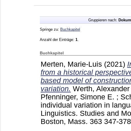
Gruppieren nach:
Dokum
Springe zu:
Buchkapitel
Anzahl der Einträge:
1
.
Buchkapitel
Merten, Marie-Luis
(2021)
I
from a historical perspecti
based model of constructi
variation.
Werth, Alexander
Pfenninger, Simone E.
;
Sc
individual variation in lang
Linguistics. Studies and Mo
Boston, Mass.
363
347-37