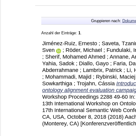
Gruppieren nach:
Dokume
Anzahl der Einträge:
1
.
Jiménez-Ruiz, Ernesto
;
Saveta, Tzani
Sven
;
Röder, Michael
;
Fundulaki, Ir
;
Sherif, Mohamed Ahmed
;
Annane, A
Yahia, Sadok
;
Diallo, Gayo
;
Faria, Da
Abderrahmane
;
Lambrix, Patrick
;
Li,
;
Mohammadi, Majid
;
Rybinski, Maciej
Sowkarthiga
;
Trojahn, Cássia
Introduc
ontology alignment evaluation campai
Workshop Proceedings
2288
49-60
In
13th International Workshop on Ontolo
17th International Semantic Web Con
CA, USA, October 8, 2018 (2018) Aa
(Monterey, CA)
[Konferenzveröffentlic