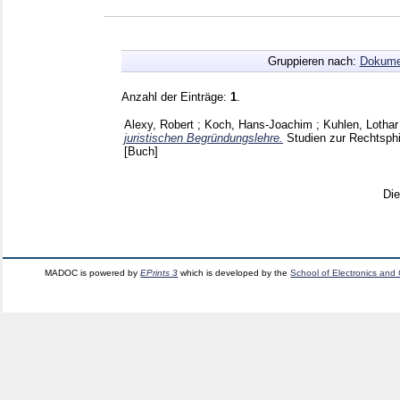
Gruppieren nach:
Dokume
Anzahl der Einträge:
1
.
Alexy, Robert
;
Koch, Hans-Joachim
;
Kuhlen, Lothar
juristischen Begründungslehre.
Studien zur Rechtsph
[Buch]
Di
MADOC is powered by
EPrints 3
which is developed by the
School of Electronics and