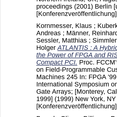
proceedings (2001) Berlin [u
[Konferenzveröffentlichung]
Kornmesser, Klaus
;
Kuberk
Andreas
;
Männer, Reinhar
Sessler, Matthias
;
Simmler
Holger
ATLANTIS : A Hybri
the Power of FPGA and RI
Compact PCI.
Proc. FCCM
on Field-Programmable Cu
Machines
245
In: FPGA '9
International Symposium o
Gate Arrays; [Monterey, Cal
1999] (1999) New York, NY
[Konferenzveröffentlichung]