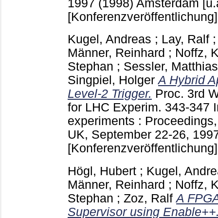
1997 (1998) Amsterdam [u.
[Konferenzveröffentlichung]
Kugel, Andreas
;
Lay, Ralf
Männer, Reinhard
;
Noffz, 
Stephan
;
Sessler, Matthias
Singpiel, Holger
A Hybrid A
Level-2 Trigger.
Proc. 3rd 
for LHC Experim.
343-347
experiments : Proceedings
UK, September 22-26, 1997
[Konferenzveröffentlichung]
Högl, Hubert
;
Kugel, Andr
Männer, Reinhard
;
Noffz, 
Stephan
;
Zoz, Ralf
A FPGA
Supervisor using Enable++