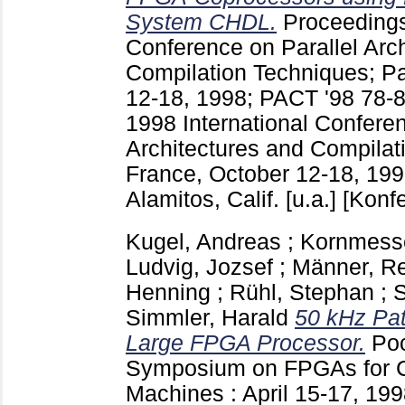
System CHDL.
Proceedings
Conference on Parallel Arc
Compilation Techniques; Pa
12-18, 1998; PACT '98
78-
1998 International Conferen
Architectures and Compilati
France, October 12-18, 199
Alamitos, Calif. [u.a.]
[Konfe
Kugel, Andreas
;
Kornmesse
Ludvig, Jozsef
;
Männer, Re
Henning
;
Rühl, Stephan
;
S
Simmler, Harald
50 kHz Pat
Large FPGA Processor.
Poc
Symposium on FPGAs for 
Machines : April 15-17, 1998