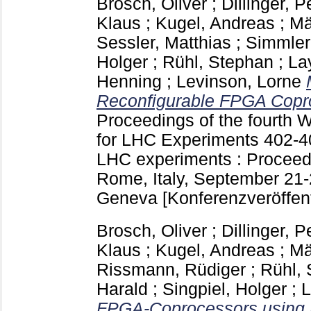
Brosch, Oliver
;
Dillinger, P
Klaus
;
Kugel, Andreas
;
Mä
Sessler, Matthias
;
Simmler
Holger
;
Rühl, Stephan
;
Lay
Henning
;
Levinson, Lorne
Reconfigurable FPGA Copr
Proceedings of the fourth 
for LHC Experiments
402-
LHC experiments : Proceed
Rome, Italy, September 21-
Geneva
[Konferenzveröffen
Brosch, Oliver
;
Dillinger, P
Klaus
;
Kugel, Andreas
;
Mä
Rissmann, Rüdiger
;
Rühl,
Harald
;
Singpiel, Holger
;
L
FPGA-Coprocessors using