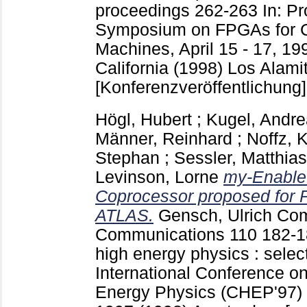
proceedings
262-263
In: P
Symposium on FPGAs for 
Machines, April 15 - 17, 19
California (1998) Los Alamito
[Konferenzveröffentlichung]
Högl, Hubert
;
Kugel, Andr
Männer, Reinhard
;
Noffz, 
Stephan
;
Sessler, Matthias
Levinson, Lorne
my-Enable
Coprocessor proposed for P
ATLAS.
Gensch, Ulrich
Com
Communications
110
182-
high energy physics : selec
International Conference o
Energy Physics (CHEP'97) : 