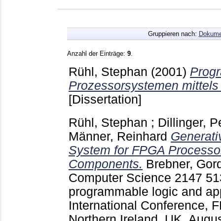
Gruppieren nach:
Dokume
Anzahl der Einträge:
9
.
Rühl, Stephan
(2001)
Prog
Prozessorsystemen mittels
[Dissertation]
Rühl, Stephan
;
Dillinger, P
Männer, Reinhard
Generati
System for FPGA Processor
Components.
Brebner, Gor
Computer Science
2147
51
programmable logic and app
International Conference, F
Northern Ireland, UK, Augu