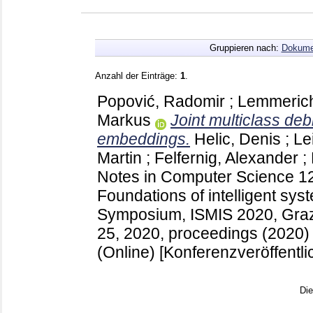
Gruppieren nach:
Dokume
Anzahl der Einträge:
1
.
Popović, Radomir
;
Lemmerich
Markus
Joint multiclass deb
embeddings.
Helic, Denis
;
Le
Martin
;
Felfernig, Alexander
;
Notes in Computer Science
1
Foundations of intelligent syst
Symposium, ISMIS 2020, Graz
25, 2020, proceedings (2020) B
(Online)
[Konferenzveröffentli
Di