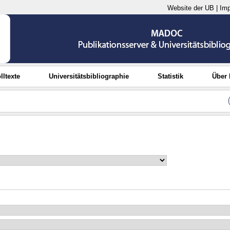
Website der UB
|
Im
lltexte
Universitätsbibliographie
Statistik
Über