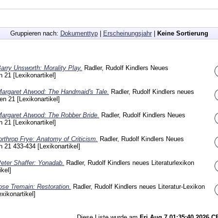
Gruppieren nach:
Dokumenttyp
|
Erscheinungsjahr
|
Keine Sortierung
arry Unsworth: Morality Play.
Radler, Rudolf
Kindlers Neues
en
21
[Lexikonartikel]
argaret Atwood: The Handmaid's Tale.
Radler, Rudolf
Kindlers neues
hen
21
[Lexikonartikel]
argaret Atwood: The Robber Bride.
Radler, Rudolf
Kindlers Neues
en
21
[Lexikonartikel]
rthrop Frye: Anatomy of Criticism.
Radler, Rudolf
Kindlers Neues
en
21
433-434
[Lexikonartikel]
eter Shaffer: Yonadab.
Radler, Rudolf
Kindlers neues Literaturlexikon
ikel]
ose Tremain: Restoration.
Radler, Rudolf
Kindlers neues Literatur-Lexikon
exikonartikel]
Diese Liste wurde am
Fri Aug 7 01:35:40 2026 