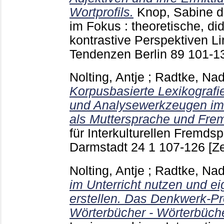
Wortprofils.
Knop, Sabine 
im Fokus : theoretische, di
kontrastive Perspektiven Li
Tendenzen Berlin
89
101-1
Nolting, Antje
;
Radtke, Nad
Korpusbasierte Lexikografi
und Analysewerkzeugen im 
als Muttersprache und Fre
für Interkulturellen Fremds
Darmstadt
24 1
107-126
[Ze
Nolting, Antje
;
Radtke, Nad
im Unterricht nutzen und e
erstellen. Das Denkwerk-P
Wörterbücher - Wörterbüch