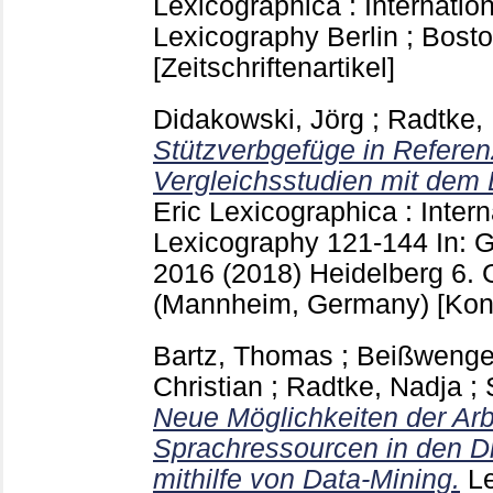
Lexicographica : Internation
Lexicography Berlin ; Bost
[Zeitschriftenartikel]
Didakowski, Jörg
;
Radtke,
Stützverbgefüge in Referen
Vergleichsstudien mit dem
Eric
Lexicographica : Intern
Lexicography
121-144
In: 
2016 (2018) Heidelberg
6.
(Mannheim, Germany)
[Kon
Bartz, Thomas
;
Beißwenger
Christian
;
Radtke, Nadja
;
Neue Möglichkeiten der Arbe
Sprachressourcen in den Di
mithilfe von Data-Mining.
Le