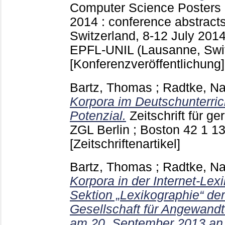
Computer Science
Posters
2014 : conference abstrac
Switzerland, 8-12 July 2014 
EPFL-UNIL (Lausanne, Swit
[Konferenzveröffentlichung]
Bartz, Thomas
;
Radtke, Na
Korpora im Deutschunterric
Potenzial.
Zeitschrift für ge
ZGL Berlin ; Boston
42 1
13
[Zeitschriftenartikel]
Bartz, Thomas
;
Radtke, Na
Korpora in der Internet-Lexi
Sektion „Lexikographie“ de
Gesellschaft für Angewandte
am 20. September 2013 a