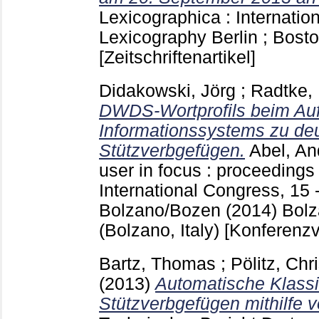
Lexicographica : Internation
Lexicography Berlin ; Bost
[Zeitschriftenartikel]
Didakowski, Jörg
;
Radtke,
DWDS-Wortprofils beim Auf
Informationssystems zu de
Stützverbgefügen.
Abel, An
user in focus : proceeding
International Congress, 15 
Bolzano/Bozen (2014) Bol
(Bolzano, Italy)
[Konferenzv
Bartz, Thomas
;
Pölitz, Chr
(2013)
Automatische Klassi
Stützverbgefügen mithilfe 