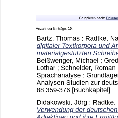
Gruppieren nach:
Dokume
Anzahl der Einträge:
10
.
Bartz, Thomas
;
Radtke, Na
digitaler Textkorpora und 
materialgestützten Schreib
Beißwenger, Michael
;
Gred
Lothar
;
Schneider, Roman
Sprachanalyse : Grundlag
Analysen Studien zur deut
88
359-376
[Buchkapitel]
Didakowski, Jörg
;
Radtke,
Verwendung der deutschen 
Adjektiven und ihre Ermitt