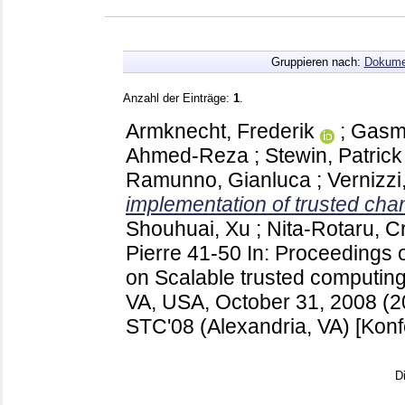
Gruppieren nach:
Dokume
Anzahl der Einträge:
1
.
Armknecht, Frederik
;
Gasmi
Ahmed-Reza
;
Stewin, Patrick
Ramunno, Gianluca
;
Vernizzi
implementation of trusted cha
Shouhuai, Xu
;
Nita-Rotaru, Cr
Pierre
41-50
In: Proceedings
on Scalable trusted computing
VA, USA, October 31, 2008 (
STC'08 (Alexandria, VA)
[Konf
D