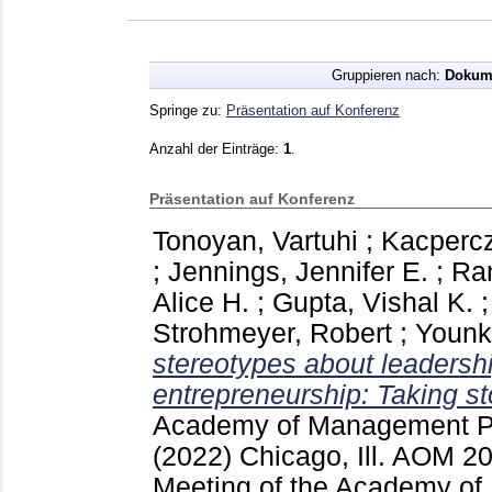
Gruppieren nach:
Dokum
Springe zu:
Präsentation auf Konferenz
Anzahl der Einträge:
1
.
Präsentation auf Konferenz
Tonoyan, Vartuhi
;
Kacpercz
;
Jennings, Jennifer E.
;
Ran
Alice H.
;
Gupta, Vishal K.
Strohmeyer, Robert
;
Younk
stereotypes about leadersh
entrepreneurship: Taking s
Academy of Management P
(2022) Chicago, Ill.
AOM 20
Meeting of the Academy o