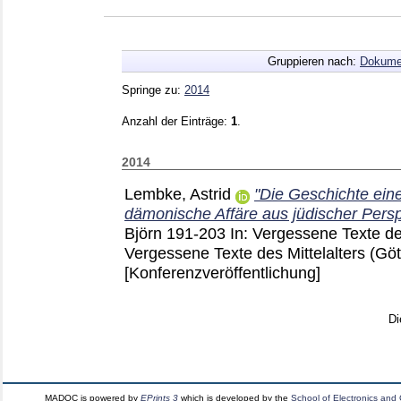
Gruppieren nach:
Dokume
Springe zu:
2014
Anzahl der Einträge:
1
.
2014
Lembke, Astrid
"Die Geschichte ein
dämonische Affäre aus jüdischer Persp
Björn
191-203
In: Vergessene Texte des
Vergessene Texte des Mittelalters (Gö
[Konferenzveröffentlichung]
Di
MADOC is powered by
EPrints 3
which is developed by the
School of Electronics and