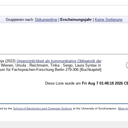
Gruppieren nach:
Dokumenttyp
|
Erscheinungsjahr
|
Keine Sortierung
nja
(2022)
Unpersönlichkeit als kommunikative Obligatorik der
Wienen, Ursula
;
Reichmann, Tinka
;
Sergo, Laura
Syntax in
um für Fachsprachen-Forschung Berlin
279-306
[Buchkapitel]
Diese Liste wurde am
Fri Aug 7 01:48:18 2026 
ped by the
School of Electronics and Computer Science
at the University of Southampton.
More in