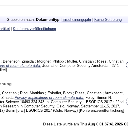
Gruppieren nach:
Dokumenttyp
|
Erscheinungsjahr
|
Keine Sortierung
artikel
|
Konferenzveröffentlichung
;
Benenson, Zinaida
;
Morgner, Philipp
;
Müller, Christian
;
Riess, Christian
ons of room climate data.
Journal of Computer Security Amsterdam
27 1
ikel]
ichung
, Christian
;
Ring, Matthias
;
Eskofier, Björn
;
Riess, Christian
;
Armknecht,
 Zinaida
Privacy implications of room climate data.
Foley, Simon N.
ter Science
10493
324-343
In: Computer Security – ESORICS 2017 : 22nd
Research in Computer Security, Oslo, Norway, September 11-15, 2017,
17) Berlin [u.a.]
ESORICS 2017 (Oslo, Norway)
[Konferenzveröffentlichung]
Diese Liste wurde am
Thu Aug 6 01:37:41 2026 