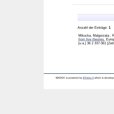
Anzahl der Einträge:
1
.
Mikucka, Malgorzata
;
R
from five theories.
Euro
[u.a.]
36 2
337-361
[Zeit
MADOC is powered by
EPrints 3
which is develo