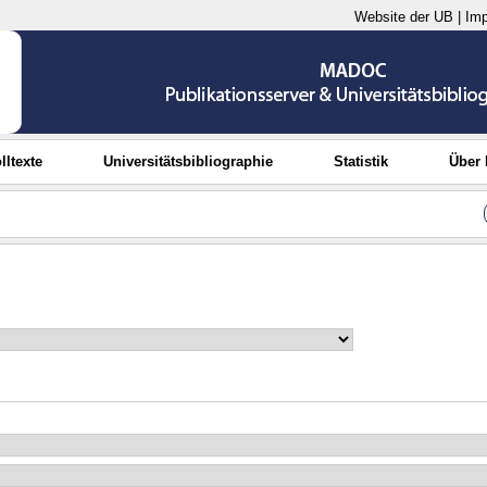
Website der UB
|
Im
lltexte
Universitätsbibliographie
Statistik
Über