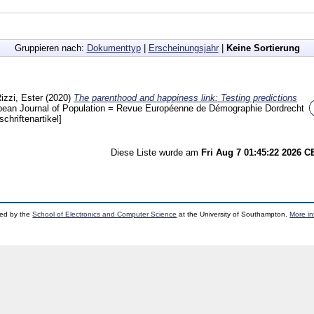
Gruppieren nach:
Dokumenttyp
|
Erscheinungsjahr
|
Keine Sortierung
izzi, Ester
(2020)
The parenthood and happiness link: Testing predictions
pean Journal of Population = Revue Européenne de Démographie Dordrecht
schriftenartikel]
Diese Liste wurde am
Fri Aug 7 01:45:22 2026 
ped by the
School of Electronics and Computer Science
at the University of Southampton.
More in