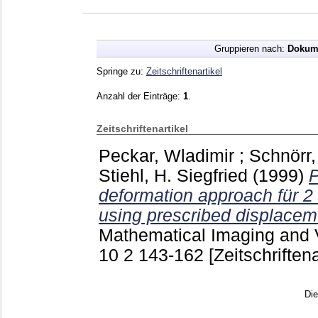
Gruppieren nach:
Dokum
Springe zu:
Zeitschriftenartikel
Anzahl der Einträge:
1
.
Zeitschriftenartikel
Peckar, Wladimir
;
Schnörr,
Stiehl, H. Siegfried
(1999)
P
deformation approach für 2 
using prescribed displacem
Mathematical Imaging and V
10 2
143-162
[Zeitschriftena
Di