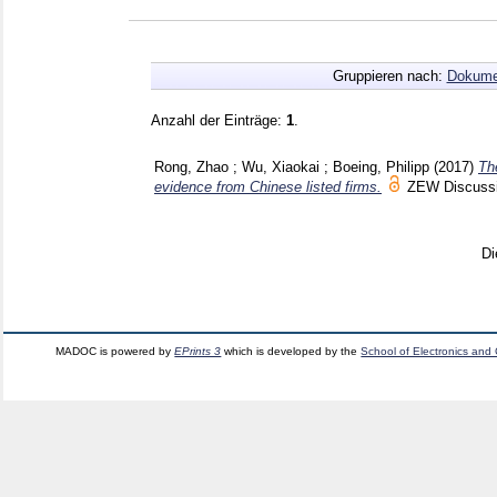
Gruppieren nach:
Dokume
Anzahl der Einträge:
1
.
Rong, Zhao
;
Wu, Xiaokai
;
Boeing, Philipp
(2017)
The
evidence from Chinese listed firms.
ZEW Discuss
Di
MADOC is powered by
EPrints 3
which is developed by the
School of Electronics and