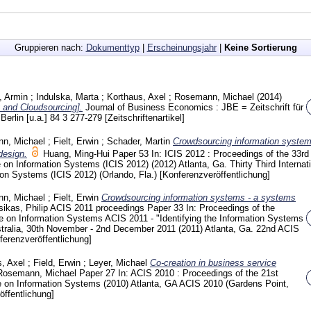
Gruppieren nach:
Dokumenttyp
|
Erscheinungsjahr
|
Keine Sortierung
, Armin
;
Indulska, Marta
;
Korthaus, Axel
;
Rosemann, Michael
(2014)
g and Cloudsourcing].
Journal of Business Economics : JBE = Zeitschrift für
Berlin [u.a.]
84 3
277-279
[Zeitschriftenartikel]
n, Michael
;
Fielt, Erwin
;
Schader, Martin
Crowdsourcing information system
design.
Huang, Ming-Hui
Paper 53
In: ICIS 2012 : Proceedings of the 33rd
e on Information Systems (ICIS 2012) (2012) Atlanta, Ga.
Thirty Third Internat
on Systems (ICIS 2012) (Orlando, Fla.)
[Konferenzveröffentlichung]
n, Michael
;
Fielt, Erwin
Crowdsourcing information systems - a systems
sikas, Philip
ACIS 2011 proceedings
Paper 33
In: Proceedings of the
e on Information Systems ACIS 2011 - "Identifying the Information Systems
stralia, 30th November - 2nd December 2011 (2011) Atlanta, Ga.
22nd ACIS
ferenzveröffentlichung]
, Axel
;
Field, Erwin
;
Leyer, Michael
Co-creation in business service
Rosemann, Michael
Paper 27
In: ACIS 2010 : Proceedings of the 21st
e on Information Systems (2010) Atlanta, GA
ACIS 2010 (Gardens Point,
öffentlichung]