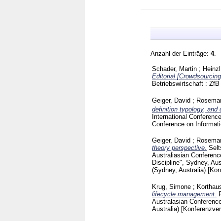
Anzahl der Einträge:
4
.
Schader, Martin
;
Heinzl
Editorial [Crowdsourcin
Betriebswirtschaft : ZfB 
Geiger, David
;
Roseman
definition typology, and 
International Conferenc
Conference on Informati
Geiger, David
;
Roseman
theory perspective.
Selt
Australiasian Conferenc
Discipline", Sydney, Au
(Sydney, Australia)
[Kon
Krug, Simone
;
Korthaus
lifecycle management.
Australasian Conferenc
Australia)
[Konferenzver