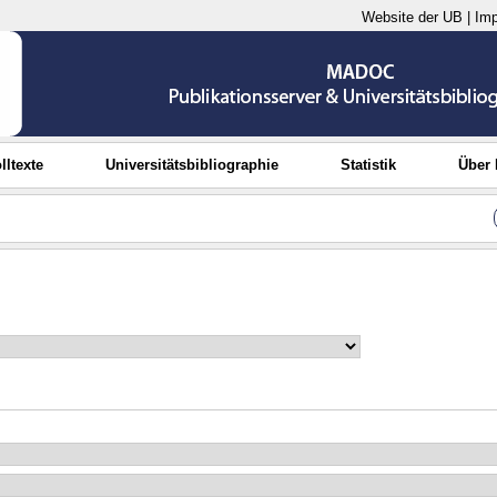
Website der UB
|
Im
lltexte
Universitätsbibliographie
Statistik
Über