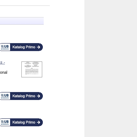
s -
ional