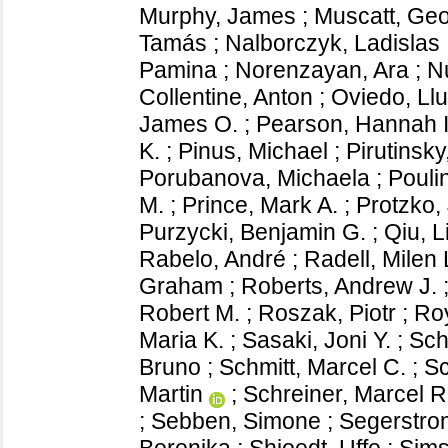
Murphy, James
;
Muscatt, Ge
Tamás
;
Nalborczyk, Ladislas
Pamina
;
Norenzayan, Ara
;
Nu
Collentine, Anton
;
Oviedo, Llu
James O.
;
Pearson, Hannah I
K.
;
Pinus, Michael
;
Pirutinsky
Porubanova, Michaela
;
Poulin
M.
;
Prince, Mark A.
;
Protzko,
Purzycki, Benjamin G.
;
Qiu, L
Rabelo, André
;
Radell, Milen 
Graham
;
Roberts, Andrew J.
Robert M.
;
Roszak, Piotr
;
Roy
Maria K.
;
Sasaki, Joni Y.
;
Sch
Bruno
;
Schmitt, Marcel C.
;
Sc
Martin
;
Schreiner, Marcel 
;
Sebben, Simone
;
Segerstro
Berenika
;
Shjoedt, Uffe
;
Sims