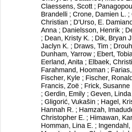
Claessens, Scott
;
Panagopoul
Brandelli
;
Crone, Damien L.
;
Christian
;
D'Urso, E. Damian
Anna
;
Danielsson, Henrik
;
De
;
Dean, Kristy K.
;
Dik, Bryan J
Jaclyn K.
;
Draws, Tim
;
Drouh
Dunham, Yarrow
;
Ebert, Tobi
Eerland, Anita
;
Elbaek, Christ
Farahmand, Hooman
;
Farias
Fischer, Kyle
;
Fischer, Ronal
Francis, Zoë
;
Frick, Susanne
;
Gerdin, Emily
;
Geven, Linda
;
Gligorić, Vukašin
;
Hagel, Kri
Hannah R.
;
Hamzah, Imadud
Christopher E.
;
Himawan, Kar
Homman, Lina E.
;
Ingendahl,