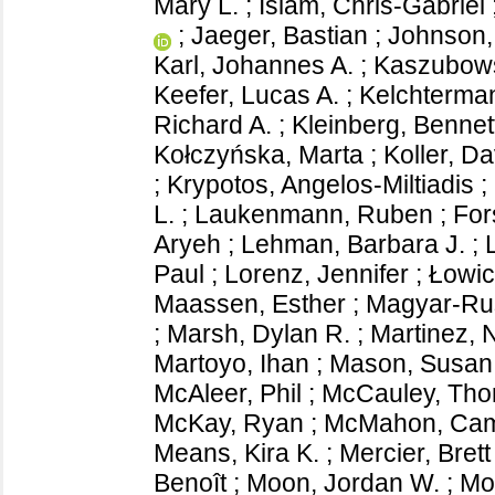
Mary L.
;
Islam, Chris-Gabriel
;
Jaeger, Bastian
;
Johnson,
Karl, Johannes A.
;
Kaszubows
Keefer, Lucas A.
;
Kelchterman
Richard A.
;
Kleinberg, Bennet
Kołczyńska, Marta
;
Koller, D
;
Krypotos, Angelos-Miltiadis
;
L.
;
Laukenmann, Ruben
;
For
Aryeh
;
Lehman, Barbara J.
;
Paul
;
Lorenz, Jennifer
;
Łowic
Maassen, Esther
;
Magyar-Rus
;
Marsh, Dylan R.
;
Martinez, 
Martoyo, Ihan
;
Mason, Susan
McAleer, Phil
;
McCauley, Th
McKay, Ryan
;
McMahon, Cami
Means, Kira K.
;
Mercier, Brett
Benoît
;
Moon, Jordan W.
;
Mo