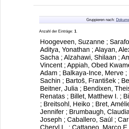
Gruppieren nach:
Dokume
Anzahl der Einträge:
1
.
Hoogeveen, Suzanne
;
Sarafo
Aditya, Yonathan
;
Alayan, Ale
Sacha
;
Alzahawi, Shilaan
;
Am
Vincent
;
Appiah, Obed Kwam
Adam
;
Balkaya-Ince, Merve
;
Sachin
;
Bartoš, František
;
Be
Beitner, Julia
;
Bendixen, Thei
Renatas
;
Billet, Matthew I.
;
Bi
;
Breitsohl, Heiko
;
Bret, Améli
Jennifer
;
Brumbaugh, Claudia
Joseph
;
Caballero, Saúl
;
Car
Cheryl L.
;
Cattaneo, Marco E.