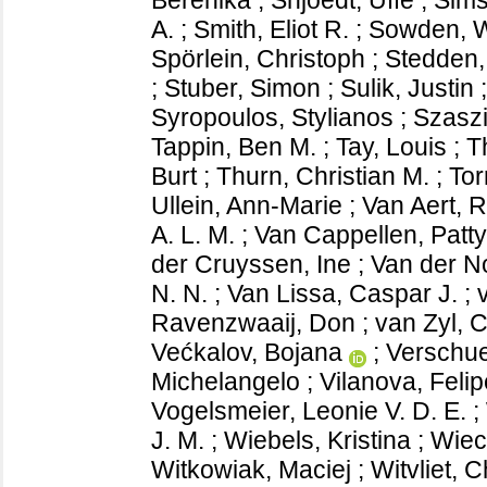
A.
;
Smith, Eliot R.
;
Sowden, W
Spörlein, Christoph
;
Stedden,
;
Stuber, Simon
;
Sulik, Justin
Syropoulos, Stylianos
;
Szaszi
Tappin, Ben M.
;
Tay, Louis
;
T
Burt
;
Thurn, Christian M.
;
Tor
Ullein, Ann-Marie
;
Van Aert, 
A. L. M.
;
Van Cappellen, Patty
der Cruyssen, Ine
;
Van der No
N. N.
;
Van Lissa, Caspar J.
;
Ravenzwaaij, Don
;
van Zyl, C
Većkalov, Bojana
;
Verschue
Michelangelo
;
Vilanova, Felip
Vogelsmeier, Leonie V. D. E.
;
J. M.
;
Wiebels, Kristina
;
Wiec
Witkowiak, Maciej
;
Witvliet, C