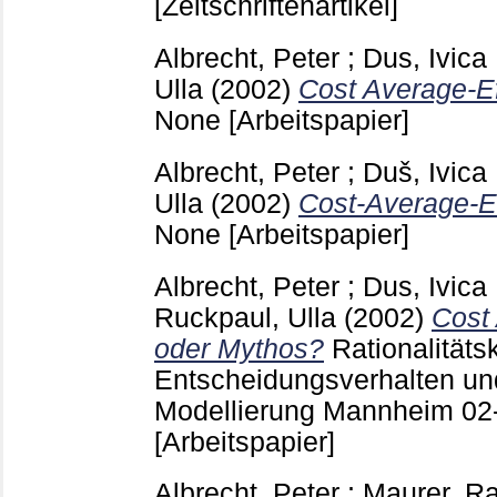
[Zeitschriftenartikel]
Albrecht, Peter
;
Dus, Ivica
Ulla
(2002)
Cost Average-Ef
None
[Arbeitspapier]
Albrecht, Peter
;
Duš, Ivica
Ulla
(2002)
Cost-Average-Ef
None
[Arbeitspapier]
Albrecht, Peter
;
Dus, Ivica
Ruckpaul, Ulla
(2002)
Cost 
oder Mythos?
Rationalitäts
Entscheidungsverhalten u
Modellierung Mannheim
02
[Arbeitspapier]
Albrecht, Peter
;
Maurer, R