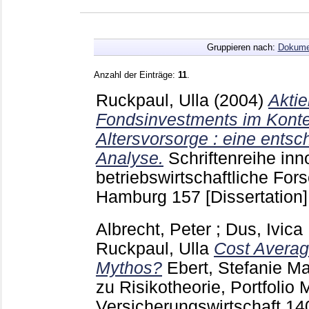
Gruppieren nach:
Dokume
Anzahl der Einträge:
11
.
Ruckpaul, Ulla
(2004)
Aktie
Fondsinvestments im Kontex
Altersvorsorge : eine ents
Analyse.
Schriftenreihe inn
betriebswirtschaftliche For
Hamburg
157
[Dissertation]
Albrecht, Peter
;
Dus, Ivica
Ruckpaul, Ulla
Cost Average
Mythos?
Ebert, Stefanie
Ma
zu Risikotheorie, Portfoli
Versicherungswirtschaft
14