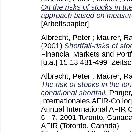
On the risks of stocks in the
approach based on measures 
[Arbeitspapier]
Albrecht, Peter
;
Maurer, R
(2001)
Shortfall-risks of sto
Financial Markets and Port
[u.a.]
15 13
481-499
[Zeitsc
Albrecht, Peter
;
Maurer, R
The risk of stocks in the lo
conditional shortfall.
Panjer
Internationales AFIR-Coll
Annual International AFIR 
6 - 7, 2001 Toronto, Canad
AFIR (Toronto, Canada)