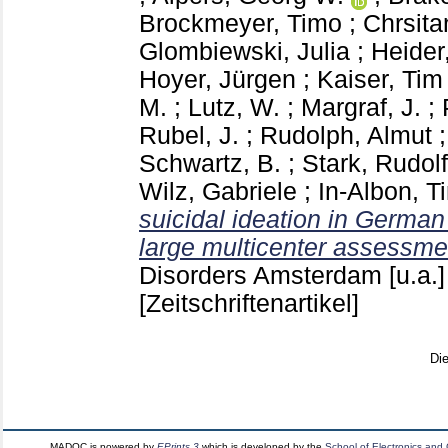
Brockmeyer, Timo
;
Chrsit
Glombiewski, Julia
;
Heider,
Hoyer, Jürgen
;
Kaiser, Tim
M.
;
Lutz, W.
;
Margraf, J.
;
Rubel, J.
;
Rudolph, Almut
Schwartz, B.
;
Stark, Rudolf
Wilz, Gabriele
;
In-Albon, T
suicidal ideation in German
large multicenter assessme
Disorders Amsterdam [u.a.
[Zeitschriftenartikel]
Di
MADOC is powered by
EPrints 3
which is developed by the
School of Electronics and