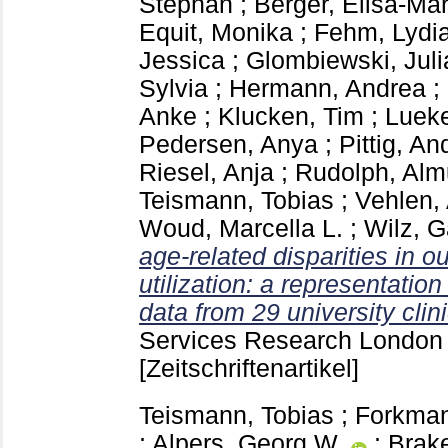
Stephan
;
Berger, Elisa-Mar
Equit, Monika
;
Fehm, Lydi
Jessica
;
Glombiewski, Juli
Sylvia
;
Hermann, Andrea
;
Anke
;
Klucken, Tim
;
Lueke
Pedersen, Anya
;
Pittig, An
Riesel, Anja
;
Rudolph, Alm
Teismann, Tobias
;
Vehlen,
Woud, Marcella L.
;
Wilz, G
age-related disparities in 
utilization: a representation
data from 29 university cli
Services Research Londo
[Zeitschriftenartikel]
Teismann, Tobias
;
Forkma
;
Alpers, Georg W.
;
Brake