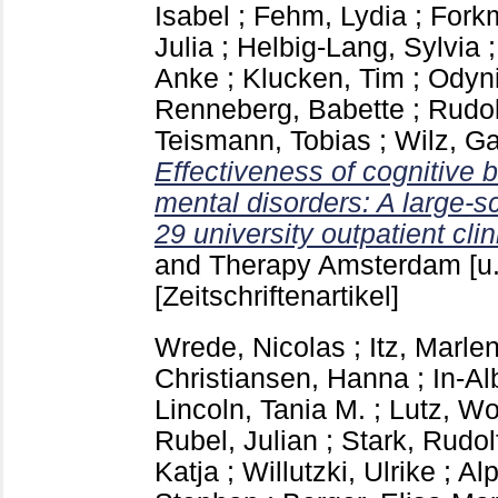
Isabel
;
Fehm, Lydia
;
Fork
Julia
;
Helbig-Lang, Sylvia
Anke
;
Klucken, Tim
;
Odyni
Renneberg, Babette
;
Rudol
Teismann, Tobias
;
Wilz, Ga
Effectiveness of cognitive b
mental disorders: A large-sc
29 university outpatient clin
and Therapy Amsterdam [u.
[Zeitschriftenartikel]
Wrede, Nicolas
;
Itz, Marle
Christiansen, Hanna
;
In-Al
Lincoln, Tania M.
;
Lutz, Wo
Rubel, Julian
;
Stark, Rudol
Katja
;
Willutzki, Ulrike
;
Alp