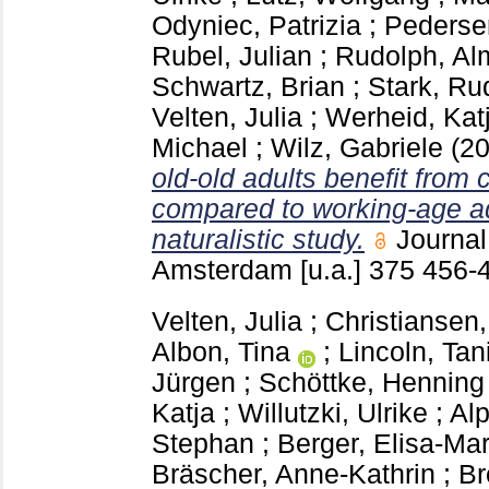
Odyniec, Patrizia
;
Pederse
Rubel, Julian
;
Rudolph, Al
Schwartz, Brian
;
Stark, Ru
Velten, Julia
;
Werheid, Kat
Michael
;
Wilz, Gabriele
(2
old-old adults benefit from 
compared to working-age ad
naturalistic study.
Journal
Amsterdam [u.a.]
375
456-
Velten, Julia
;
Christiansen
Albon, Tina
;
Lincoln, Tan
Jürgen
;
Schöttke, Henning
Katja
;
Willutzki, Ulrike
;
Alp
Stephan
;
Berger, Elisa-Mar
Bräscher, Anne-Kathrin
;
Br