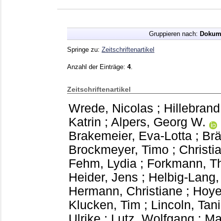
Gruppieren nach:
Dokum
Springe zu:
Zeitschriftenartikel
Anzahl der Einträge:
4
.
Zeitschriftenartikel
Wrede, Nicolas
;
Hillebrand
Katrin
;
Alpers, Georg W.
Brakemeier, Eva-Lotta
;
Brä
Brockmeyer, Timo
;
Christi
Fehm, Lydia
;
Forkmann, T
Heider, Jens
;
Helbig-Lang,
Hermann, Christiane
;
Hoye
Klucken, Tim
;
Lincoln, Tan
Ulrike
;
Lutz, Wolfgang
;
Ma