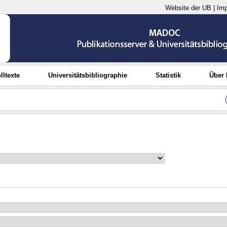
Website der UB
|
Im
lltexte
Universitätsbibliographie
Statistik
Über