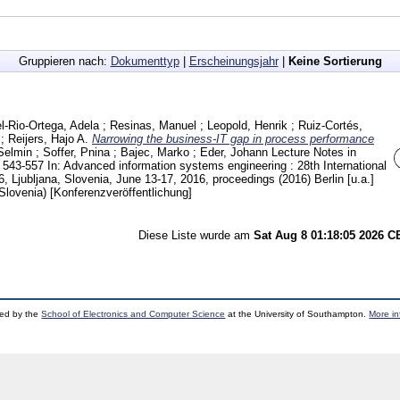
Gruppieren nach:
Dokumenttyp
|
Erscheinungsjahr
|
Keine Sortierung
l-Rio-Ortega, Adela
;
Resinas, Manuel
;
Leopold, Henrik
;
Ruiz-Cortés,
;
Reijers, Hajo A.
Narrowing the business-IT gap in process performance
Selmin
;
Soffer, Pnina
;
Bajec, Marko
;
Eder, Johann
Lecture Notes in
4
543-557
In: Advanced information systems engineering : 28th International
 Ljubljana, Slovenia, June 13-17, 2016, proceedings (2016) Berlin [u.a.]
 Slovenia)
[Konferenzveröffentlichung]
Diese Liste wurde am
Sat Aug 8 01:18:05 2026 
ped by the
School of Electronics and Computer Science
at the University of Southampton.
More in