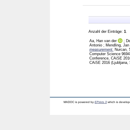
Anzahl der Einträge:
1
.
Aa, Han van der
;
De
Antonio
;
Mendling, Jan
measurement.
Nurcan, 
Computer Science
969
Conference, CAiSE 2016,
CAiSE 2016 (Ljubljana,
MADOC is powered by
EPrints 3
which is develo