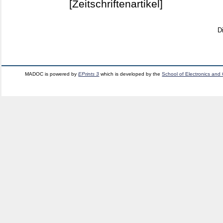
[Zeitschriftenartikel]
D
MADOC is powered by
EPrints 3
which is developed by the
School of Electronics and