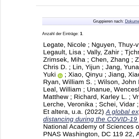
Gruppieren nach:
Dokume
Anzahl der Einträge:
1
.
Legate, Nicole
;
Nguyen, Thuy-v
Legault, Lisa
;
Vally, Zahir
;
Tjch
Zrimsek, Miha
;
Chen, Zhang
;
Z
Chris D.
;
Lin, Yijun
;
Jang, Yuna
Yuki
;
Xiao, Qinyu
;
Jiang, Xi
Ryan, William S.
;
Wilson, John 
Leal, William
;
Unanue, Wences
Matthew
;
Richard, Karley L.
;
V
Lerche, Veronika
;
Schei, Vidar
Et altera, u.a.
(2022)
A global ex
distancing during the COVID-19
National Academy of Sciences of
PNAS Washington, DC
119 22, 