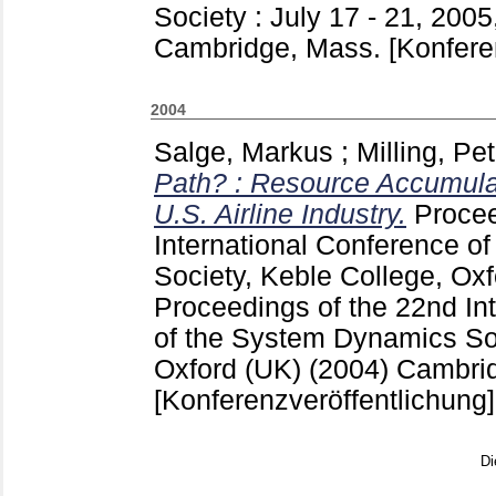
Society : July 17 - 21, 200
Cambridge, Mass.
[Konfere
2004
Salge, Markus
;
Milling, Pet
Path? : Resource Accumulat
U.S. Airline Industry.
Procee
International Conference o
Society, Keble College, Ox
Proceedings of the 22nd In
of the System Dynamics Soc
Oxford (UK) (2004) Cambri
[Konferenzveröffentlichung]
Di