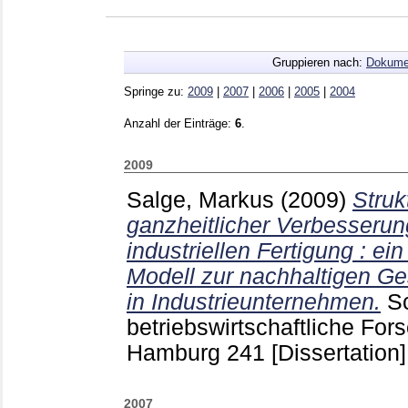
Gruppieren nach:
Dokume
Springe zu:
2009
|
2007
|
2006
|
2005
|
2004
Anzahl der Einträge:
6
.
2009
Salge, Markus
(2009)
Struk
ganzheitlicher Verbesseru
industriellen Fertigung : 
Modell zur nachhaltigen G
in Industrieunternehmen.
Sc
betriebswirtschaftliche For
Hamburg
241
[Dissertation]
2007