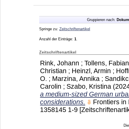
Gruppieren nach:
Dokum
Springe zu:
Zeitschriftenartikel
Anzahl der Einträge:
1
.
Zeitschriftenartikel
Rink, Johann
;
Tollens, Fabian
Christian
;
Heinzl, Armin
;
Hof
O.
;
Marzina, Annika
;
Sandikci
Carolin
;
Szabo, Kristina
(202
a medium-sized German urban
considerations.
Frontiers i
1358145
1-9
[Zeitschriftenarti
Di