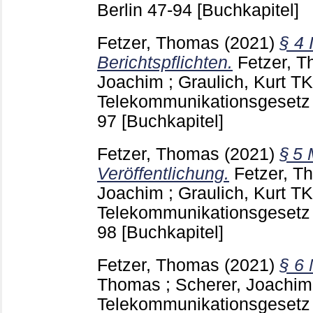
Berlin
47-94
[Buchkapitel]
Fetzer, Thomas
(2021)
§ 4 
Berichtspflichten.
Fetzer, 
Joachim
;
Graulich, Kurt
TK
Telekommunikationsgesetz
97
[Buchkapitel]
Fetzer, Thomas
(2021)
§ 5 
Veröffentlichung.
Fetzer, T
Joachim
;
Graulich, Kurt
TK
Telekommunikationsgesetz
98
[Buchkapitel]
Fetzer, Thomas
(2021)
§ 6 
Thomas
;
Scherer, Joachim
Telekommunikationsgesetz