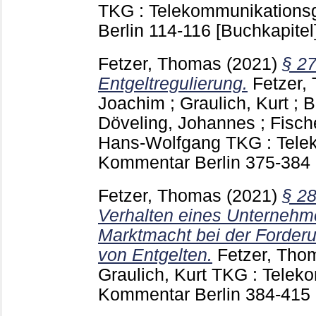
TKG : Telekommunikations
Berlin
114-116
[Buchkapitel
Fetzer, Thomas
(2021)
§ 27
Entgeltregulierung.
Fetzer,
Joachim
;
Graulich, Kurt
;
B
Döveling, Johannes
;
Fische
Hans-Wolfgang
TKG : Tele
Kommentar Berlin
375-384
Fetzer, Thomas
(2021)
§ 28
Verhalten eines Unternehme
Marktmacht bei der Forder
von Entgelten.
Fetzer, Tho
Graulich, Kurt
TKG : Teleko
Kommentar Berlin
384-415