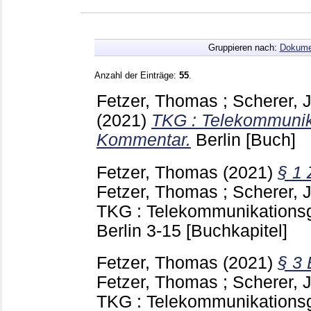
Gruppieren nach:
Dokume
Anzahl der Einträge:
55
.
Fetzer, Thomas
;
Scherer, 
(2021)
TKG : Telekommunik
Kommentar.
Berlin
[Buch]
Fetzer, Thomas
(2021)
§ 1
Fetzer, Thomas
;
Scherer, 
TKG : Telekommunikations
Berlin
3-15
[Buchkapitel]
Fetzer, Thomas
(2021)
§ 3
Fetzer, Thomas
;
Scherer, 
TKG : Telekommunikations