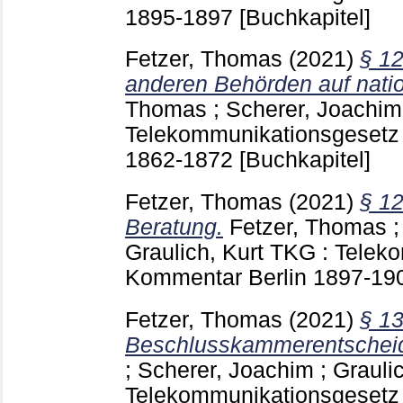
1895-1897
[Buchkapitel]
Fetzer, Thomas
(2021)
§ 1
anderen Behörden auf nati
Thomas
;
Scherer, Joachim
Telekommunikationsgesetz 
1862-1872
[Buchkapitel]
Fetzer, Thomas
(2021)
§ 12
Beratung.
Fetzer, Thomas
Graulich, Kurt
TKG : Teleko
Kommentar Berlin
1897-19
Fetzer, Thomas
(2021)
§ 1
Beschlusskammerentschei
;
Scherer, Joachim
;
Graulic
Telekommunikationsgesetz 