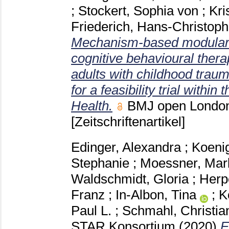
;
Stockert, Sophia von
;
Kri
Friederich, Hans-Christoph
Mechanism-based modular 
cognitive behavioural ther
adults with childhood trau
for a feasibility trial with
Health.
BMJ open Londo
[Zeitschriftenartikel]
Edinger, Alexandra
;
Koenig
Stephanie
;
Moessner, Mar
Waldschmidt, Gloria
;
Herp
Franz
;
In-Albon, Tina
;
K
Paul L.
;
Schmahl, Christia
STAR Konsortium
(2020)
E