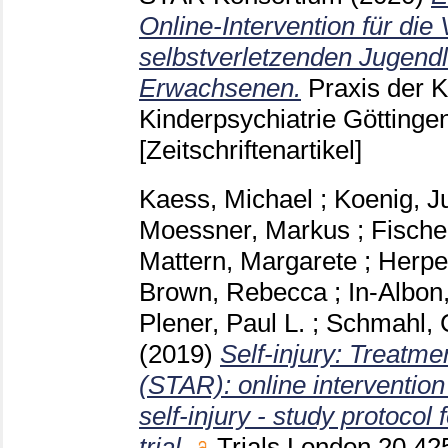
Online-Intervention für die
selbstverletzenden Jugend
Erwachsenen.
Praxis der 
Kinderpsychiatrie Götting
[Zeitschriftenartikel]
Kaess, Michael
;
Koenig, J
Moessner, Markus
;
Fische
Mattern, Margarete
;
Herpe
Brown, Rebecca
;
In-Albon
Plener, Paul L.
;
Schmahl, C
(2019)
Self-injury: Treatm
(STAR): online intervention
self-injury - study protocol
trial.
Trials London
20 42