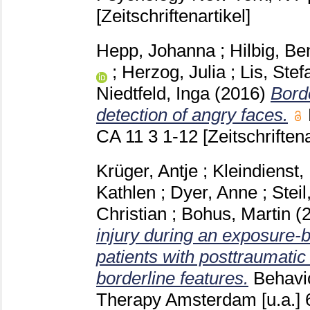
[Zeitschriftenartikel]
Hepp, Johanna
;
Hilbig, Be
;
Herzog, Julia
;
Lis, Stef
Niedtfeld, Inga
(2016)
Borde
detection of angry faces.
CA
11 3
1-12
[Zeitschriftena
Krüger, Antje
;
Kleindienst,
Kathlen
;
Dyer, Anne
;
Stei
Christian
;
Bohus, Martin
(
injury during an exposure-
patients with posttraumatic
borderline features.
Behavi
Therapy Amsterdam [u.a.]