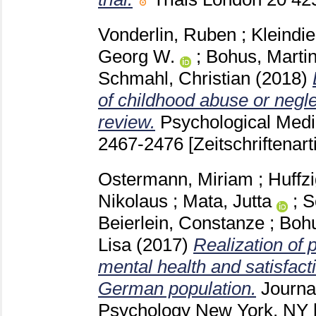
Vonderlin, Ruben
;
Kleindie
Georg W.
;
Bohus, Marti
Schmahl, Christian
(2018)
of childhood abuse or negle
review.
Psychological Med
2467-2476
[Zeitschriftenart
Ostermann, Miriam
;
Huffzi
Nikolaus
;
Mata, Jutta
;
S
Beierlein, Constanze
;
Bohu
Lisa
(2017)
Realization of 
mental health and satisfactio
German population.
Journal
Psychology New York, NY [