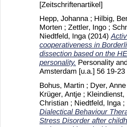
[Zeitschriftenartikel]
Hepp, Johanna
;
Hilbig, Be
Morten
;
Zettler, Ingo
;
Schm
Niedtfeld, Inga
(2014)
Activ
cooperativeness in Borderl
dissection based on the 
personality.
Personality and
Amsterdam [u.a.]
56
19-23
Bohus, Martin
;
Dyer, Anne
Krüger, Antje
;
Kleindienst,
Christian
;
Niedtfeld, Inga
;
Dialectical Behaviour Ther
Stress Disorder after child