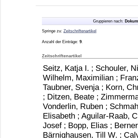
Gruppieren nach:
Dokum
Springe zu:
Zeitschriftenartikel
Anzahl der Einträge:
9
.
Zeitschriftenartikel
Seitz, Katja I.
;
Schouler, N
Wilhelm, Maximilian
;
Fran
Taubner, Svenja
;
Korn, Ch
;
Ditzen, Beate
;
Zimmerma
Vonderlin, Ruben
;
Schmahl
Elisabeth
;
Aguilar-Raab, C
Josef
;
Bopp, Elias
;
Berner
Bärnighausen, Till W.
;
Cal